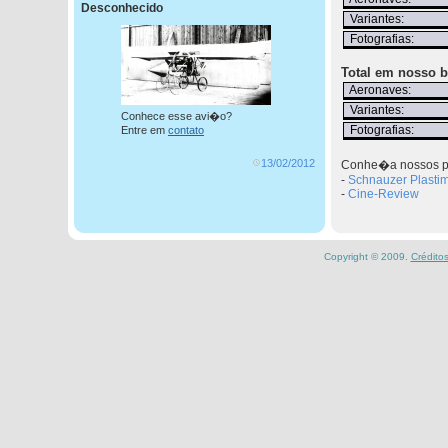
Desconhecido
Variantes:
Fotografias:
Total em nosso b
Aeronaves:
Variantes:
Conhece esse avi�o?
Fotografias:
Entre em
contato
13/02/2012
Conhe�a nossos pa
-
Schnauzer Plasti
-
Cine-Review
Copyright © 2009.
Crédito