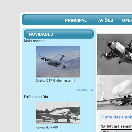
PRINCIPAL
AVIÕES
OPE
NOVIDADES
Mais recente
Boeing C17 Globemaster III
24/06/2014
Exótico do Dia
O site das trap
Na �ltima seman
Kawasaki Ki-60
Aeronaves: